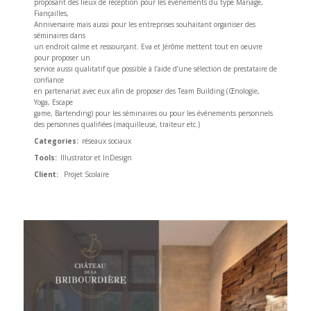
proposant des lieux de réception pour les événements du type Mariage,
Fiançailles,
Anniversaire mais aussi pour les entreprises souhaitant organiser des
séminaires dans
un endroit calme et ressourçant. Eva et Jérôme mettent tout en oeuvre
pour proposer un
service aussi qualitatif que possible à l’aide d’une sélection de prestataire de
confiance
en partenariat avec eux afin de proposer des Team Building (Œnologie,
Yoga, Escape
game, Bartending) pour les séminaires ou pour les événements personnels
des personnes qualifiées (maquilleuse, traiteur etc.)
Categories:
réseaux sociaux
Tools:
Illustrator et InDesign
Client:
Projet Scolaire