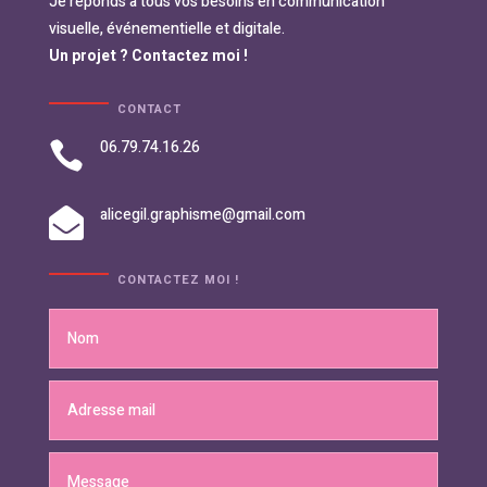
Je réponds à tous vos besoins en communication
visuelle, événementielle et digitale.
Un projet ? Contactez moi !
CONTACT
06.79.74.16.26

alicegil.graphisme@gmail.com

CONTACTEZ MOI !